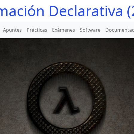
ación Declarativa 
Apuntes
Prácticas
Exámenes
Software
Documentac