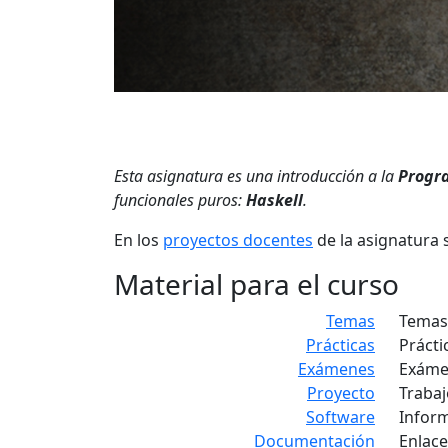
Esta asignatura es una introducción a la
Progr
funcionales puros:
Haskell
.
En los
proyectos docentes
de la asignatura 
Material para el curso
Temas
Temas 
Prácticas
Prácti
Exámenes
Exámen
Proyecto
Trabaj
Software
Infor
Documentación
Enlac