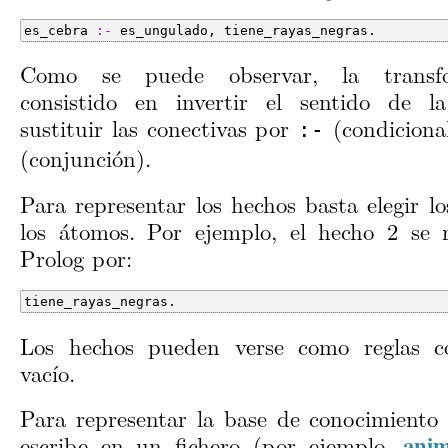
es_cebra 
:-
 es_ungulado, tiene_rayas_negras.
Como se puede observar, la transf
consistido en invertir el sentido de l
sustituir las conectivas por
(condiciona
:-
(conjunción).
Para representar los hechos basta elegir l
los átomos. Por ejemplo, el hecho 2 se 
Prolog por:
tiene_rayas_negras.
Los hechos pueden verse como reglas c
vacío.
Para representar la base de conocimiento 
escribe en un fichero (por ejemplo,
anim