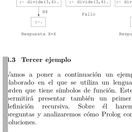
Tercer ejemplo
Tabla de Contenidos
Vamos a poner a continuación un ejem
1
Elementos de un Programa
elaborado en el que se utiliza un lengu
1.1
Hechos
orden que tiene símbolos de función. Est
1.2
Reglas
1.3
Variables
permitirá presentar también un prime
2
Estructura de un Programa
definición recursiva. Sobre él hare
3
Ejemplo en LP
4
Ejemplos en LPO
preguntas y analizaremos cómo Prolog con
4.1
Primer ejemplo
soluciones.
4.2
Segundo ejemplo
4.3
Tercer ejemplo