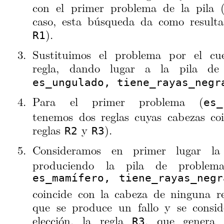
con el primer problema de la pila 
caso, esta búsqueda da como resulta
).
R1
Sustituimos el problema por el cu
regla, dando lugar a la pila de
es_ungulado, tiene_rayas_negr
Para el primer problema (
es_
tenemos dos reglas cuyas cabezas coi
reglas
y
).
R2
R3
Consideramos en primer lugar l
produciendo la pila de proble
es_mamífero, tiene_rayas_negr
coincide con la cabeza de ninguna re
que se produce un fallo y se consid
elección, la regla
, que genera 
R3