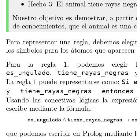
Hecho 3: El animal tiene rayas negr
Nuestro objetivo es demostrar, a partir 
de conocimientos, que el animal es una c
Para representar una regla, debemos elegi
los símbolos para los átomos que aparecen e
Para la regla 1, podemos elegir l
,
es_ungulado
tiene_rayas_negras
La regla 1 puede representarse como:
Si 
y tiene_rayas_negras entonces
Usando las conectivas lógicas la expresió
escribe mediante la fórmula:
e
s
_
u
n
g
u
l
a
d
o
∧
t
i
e
n
e
_
r
a
y
a
s
_
n
e
g
r
a
s
→
e
s
_
c
∧
→
e
s
_
u
n
g
u
l
a
d
o
t
i
e
n
e
_
r
a
y
a
s
_
n
e
g
r
a
s
e
que podemos escribir en Prolog mediante l