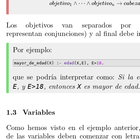
o
b
j
e
t
i
v
o
1
∧
⋯
∧
o
b
j
e
t
i
v
o
n
→
c
a
b
e
z
a
∧
⋯
∧
→
o
b
j
e
t
i
v
o
o
b
j
e
t
i
v
o
c
a
b
e
z
1
n
Los objetivos van separados por 
representan conjunciones) y al final debe 
Por ejemplo:
mayor_de_edad(X) :- 
edad
(X,E), E>
18
.
que se podría interpretar como:
Si la 
, y
, entonces
es mayor de edad
.
E
E>18
X
Variables
Como hemos visto en el ejemplo anterior
de las variables deben comenzar con letr