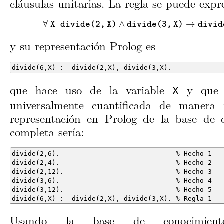
cláusulas unitarias. La regla se puede expr
∀
X
[
d
i
v
i
d
e
(
2
,
X
)
∧
d
i
v
i
d
e
(
3
,
X
)
→
d
i
v
i
d
e
(
6
∀
[
∧
→
X
d
i
v
i
d
e
(
2
,
X
)
d
i
v
i
d
e
(
3
,
X
)
d
i
v
i
d
y su representación Prolog es
divide(6,X) :- divide(2,X), divide(3,X).
que hace uso de la variable
y que s
X
universalmente cuantificada de manera 
representación en Prolog de la base de 
completa sería:
divide(6,X) :- divide(2,X), divide(3,X). % Regla 1
Usando la base de conocimiento