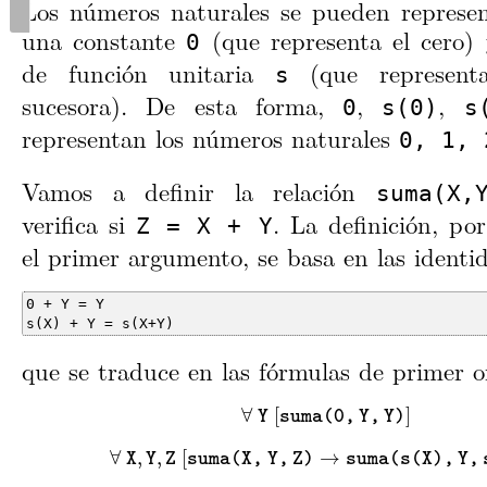
5
Bibliografía y Recursos
Los números naturales se pueden represe
una constante
(que representa el cero)
0
de función unitaria
(que representa
s
sucesora). De esta forma,
,
,
0
s(0)
s
representan los números naturales
0, 1, 
Vamos a definir la relación
suma(X,
verifica si
. La definición, po
Z = X + Y
el primer argumento, se basa en las identi
s(X) + Y = s(X+Y)
que se traduce en las fórmulas de primer o
∀
Y
[
s
u
m
a
(
0
,
Y
,
Y
)
]
∀
[
]
Y
s
u
m
a
(
0
,
Y
,
Y
)
∀
X
,
Y
,
Z
[
s
u
m
a
(
X
,
Y
,
Z
)
→
s
u
m
a
(
s
(
X
)
,
Y
,
s
∀
,
,
[
→
X
Y
Z
s
u
m
a
(
X
,
Y
,
Z
)
s
u
m
a
(
s
(
X
)
,
Y
,