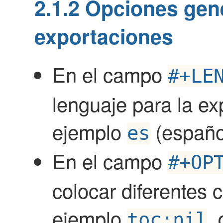
2.1.2
Opciones gene
exportaciones
En el campo
#+LE
lenguaje para la ex
ejemplo
(españo
es
En el campo
#+OP
colocar diferentes
ejemplo
,
toc:nil