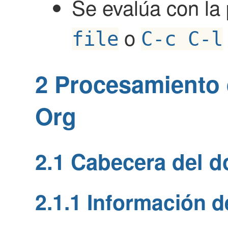
Se evalúa con la
o
file
C-c C-l
2
Procesamiento 
Org
2.1
Cabecera del 
2.1.1
Información d