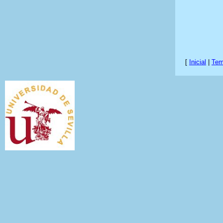
[
Inicial
|
Te