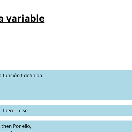
a variable
a función f definida
 then ... else
.then Por ello,