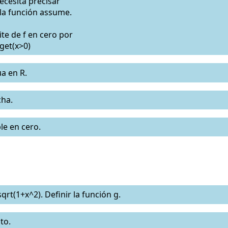
ecesita precisar
 la función assume.
ite de f en cero por
get(x>0)
ua en R.
cha.
ble en cero.
sqrt(1+x^2). Definir la función g.
ito.