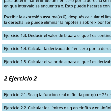
para determinar el límite de f en cero por la derecha se n
en qué intervalo se encuentra x. Esto puede hacerse con
Escribir la expresión assume(x>0), después calcular el lím
la derecha. Se puede eliminar la hipótesis sobre x por for
Ejercicio 1.3. Deducir el valor de b para el que f es contin
Ejercicio 1.4. Calcular la derivada de f en cero por la dere
Ejercicio 1.5. Calcular el valor de a para el que f es deriva
2 Ejercicio 2
Ejercicio 2.1. Sea g la función real definida por g(x) = 2*x-
Ejercicio 2.2. Calcular los límites de g en +infito y en -infin