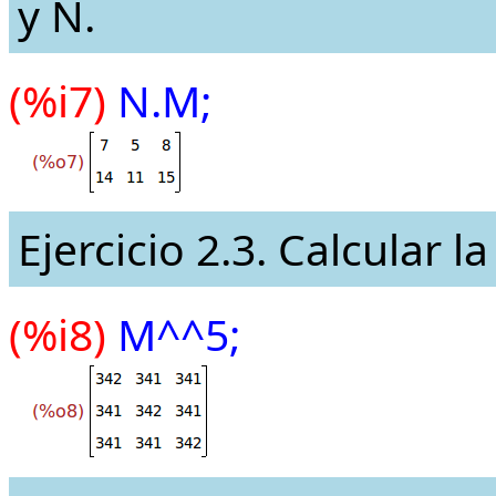
y N.
(%i7)
N.M;
Ejercicio 2.3. Calcular l
(%i8)
M^^5;