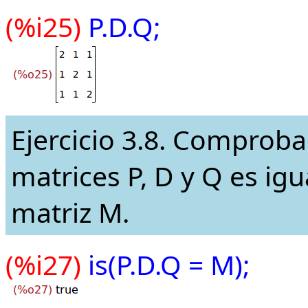
(%i25)
P.D.Q;
Ejercicio 3.8. Comproba
matrices P, D y Q es igua
matriz M.
(%i27)
is(P.D.Q = M);