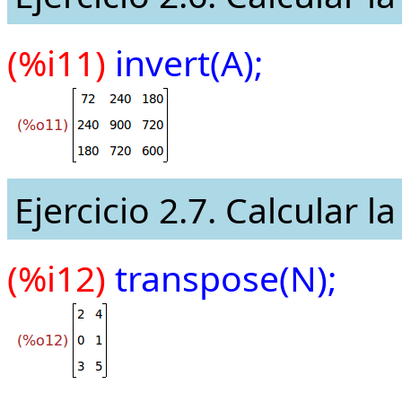
(%i11)
invert(A);
Ejercicio 2.7. Calcular l
(%i12)
transpose(N);