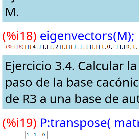
M.
(%i18)
eigenvectors(M);
Ejercicio 3.4. Calcular l
paso de la base cacóni
de R3 a una base de au
(%i19)
P:transpose( matrix