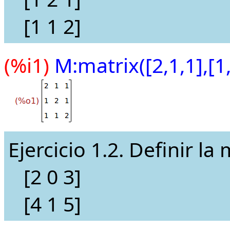
[1 1 2]
(%i1)
M:matrix([2,1,1],[1,
Ejercicio 1.2. Definir la
[2 0 3]
[4 1 5]