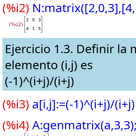
(%i2)
N:matrix([2,0,3],[4,
Ejercicio 1.3. Definir l
elemento (i,j) es
(-1)^(i+j)/(i+j)
(%i3)
a[i,j]:=(-1)^(i+j)/(i+j)
(%i4)
A:genmatrix(a,3,3)