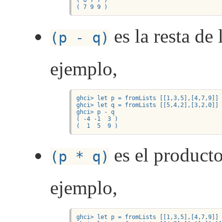
( 7 9 9 )
es la resta de 
(p - q)
ejemplo,
ghci> let p = fromLists [[1,3,5],[4,7,9]]

ghci> let q = fromLists [[5,4,2],[3,2,0]]

ghci> p - q

( -4 -1  3 )

(  1  5  9 )
es el producto
(p * q)
ejemplo,
ghci> let p = fromLists [[1,3,5],[4,7,9]]
