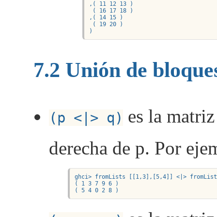
,( 11 12 13 )

 ( 16 17 18 )

,( 14 15 )

 ( 19 20 )

)
7.2
Unión de bloque
es la matriz
(p <|> q)
derecha de p. Por eje
ghci> fromLists [[1,3],[5,4]] <|> fromList
( 1 3 7 9 6 )

( 5 4 0 2 8 )