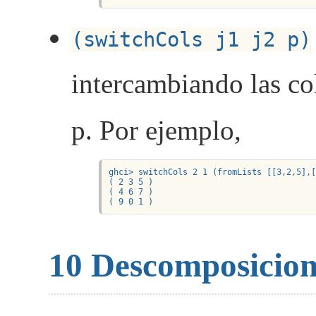
(switchCols j1 j2 p)
intercambiando las co
p. Por ejemplo,
ghci> switchCols 2 1 (fromLists [[3,2,5],[
( 2 3 5 )

( 4 6 7 )

( 9 0 1 )
10
Descomposicion