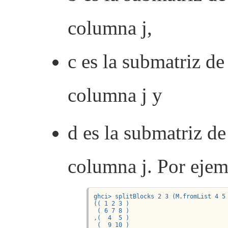
columna j,
c es la submatriz de 
columna j y
d es la submatriz de 
columna j. Por ejem
ghci> splitBlocks 2 3 (M.fromList 4 5 
(( 1 2 3 )

 ( 6 7 8 )

,(  4  5 )

 (  9 10 )
