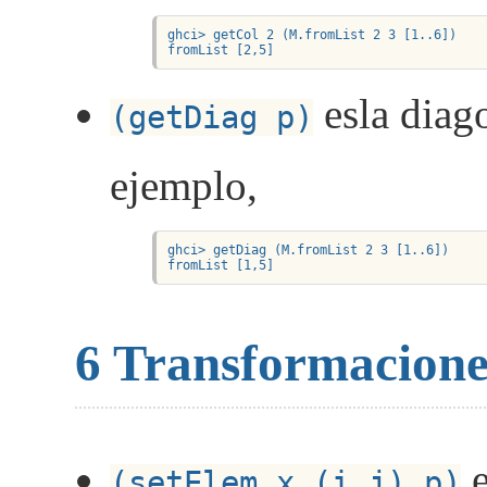
ghci> getCol 2 (M.fromList 2 3 [1..6]) 

fromList [2,5]
esla diago
(getDiag p)
ejemplo,
ghci> getDiag (M.fromList 2 3 [1..6]) 

fromList [1,5]
6
Transformaciones
e
(setElem x (i,j) p)