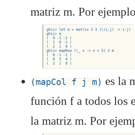
matriz m. Por ejemplo
ghci> let m = matrix 3 3 (\(i,j) -> i-j)

ghci> m

(  0 -1 -2 )

(  1  0 -1 )

(  2  1  0 )

ghci> mapRow (\_ x -> x + 5) 2 m

(  0 -1 -2 )

(  6  5  4 )

(  2  1  0 )
es la 
(mapCol f j m)
función f a todos los 
la matriz m. Por ejem