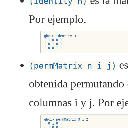
es la mat
(identity n)
Por ejemplo,
ghci> identity 3

( 1 0 0 )

( 0 1 0 )

( 0 0 1 )
es
(permMatrix n i j)
obtenida permutando e
columnas i y j. Por e
ghci> permMatrix 3 1 2

( 0 1 0 )

( 1 0 0 )
