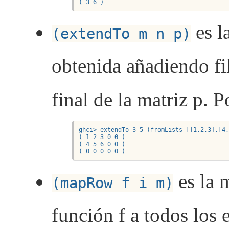
( 3 6 )
es l
(extendTo m n p)
obtenida añadiendo fi
final de la matriz p. 
ghci> extendTo 3 5 (fromLists [[1,2,3],[4,
( 1 2 3 0 0 )

( 4 5 6 0 0 )

( 0 0 0 0 0 )
es la 
(mapRow f i m)
función f a todos los e