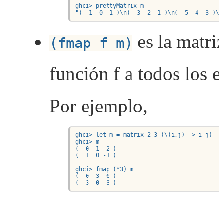
ghci> prettyMatrix m

"(  1  0 -1 )\n(  3  2  1 )\n(  5  4  3 )
es la matri
(fmap f m)
función f a todos los 
Por ejemplo,
ghci> let m = matrix 2 3 (\(i,j) -> i-j)

ghci> m

(  0 -1 -2 )

(  1  0 -1 )

ghci> fmap (*3) m

(  0 -3 -6 )

(  3  0 -3 )