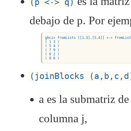
es la matri
(p <-> q)
debajo de p. Por ejem
ghci> fromLists [[1,3],[5,4]] <-> fromList
( 1 3 )

( 5 4 )

( 7 9 )

( 0 2 )

( 8 6 )
(joinBlocks (a,b,c,d
a es la submatriz de 
columna j,