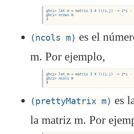
ghci> let m = matrix 3 4 (\(i,j) -> 2*i - 
ghci> nrows m

3
es el númer
(ncols m)
m. Por ejemplo,
ghci> let m = matrix 3 4 (\(i,j) -> 2*i - 
ghci> ncols m

4
es l
(prettyMatrix m)
la matriz m. Por ejem