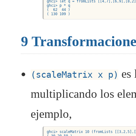
ghci> let q = fromLists [[4,7],[6,9],[8,2]
ghci> p * q

(  62  44 )

( 130 109 )
9
Transformaciones
es 
(scaleMatrix x p)
multiplicando los ele
ejemplo,
ghci> scaleMatrix 10 (fromLists [[3,2,5],[
( 30 20 50 )
