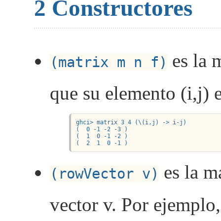
2
Constructores
es la 
(matrix m n f)
que su elemento (i,j) e
ghci> matrix 3 4 (\(i,j) -> i-j)

(  0 -1 -2 -3 )

(  1  0 -1 -2 )

(  2  1  0 -1 )
es la ma
(rowVector v)
vector v. Por ejemplo,