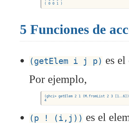
( 0 0 1 )
5
Funciones de acc
es el 
(getElem i j p)
Por ejemplo,
(ghci> getElem 2 1 (M.fromList 2 3 [1..6])
4
es el elem
(p ! (i,j))