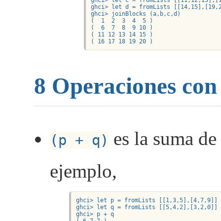
ghci> let d = fromLists [[14,15],[19,2
ghci> joinBlocks (a,b,c,d)

(  1  2  3  4  5 )

(  6  7  8  9 10 )

( 11 12 13 14 15 )

( 16 17 18 19 20 )
8
Operaciones con 
es la suma de 
(p + q)
ejemplo,
ghci> let p = fromLists [[1,3,5],[4,7,9]]

ghci> let q = fromLists [[5,4,2],[3,2,0]]

ghci> p + q

( 6 7 7 )
