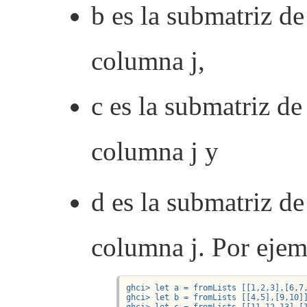
b es la submatriz de 
columna j,
c es la submatriz de 
columna j y
d es la submatriz de 
columna j. Por ejem
ghci> let a = fromLists [[1,2,3],[6,7,
ghci> let b = fromLists [[4,5],[9,10]]
ghci> let c = fromLists [[11,12,13],[1