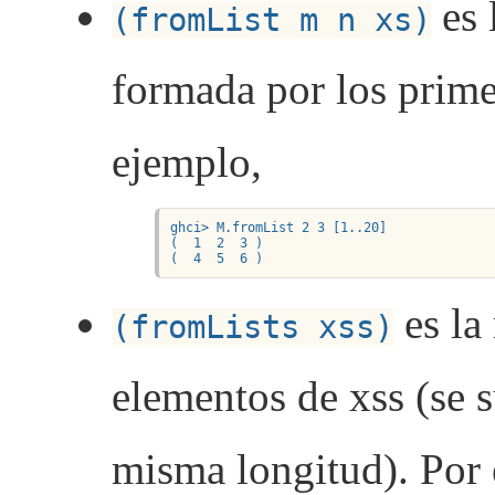
es 
(fromList m n xs)
formada por los prime
ejemplo,
ghci> M.fromList 2 3 [1..20]

(  1  2  3 )

(  4  5  6 )
es la 
(fromLists xss)
elementos de xss (se 
misma longitud). Por