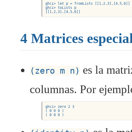
ghci> let p = fromLists [[1,2,3],[4,5,6]]

ghci> toLists p

[[1,2,3],[4,5,6]]
4
Matrices especia
es la matri
(zero m n)
columnas. Por ejempl
ghci> zero 2 3

( 0 0 0 )

( 0 0 0 )