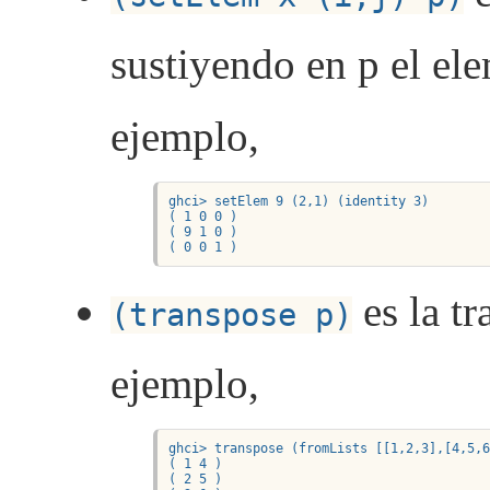
sustiyendo en p el ele
ejemplo,
ghci> setElem 9 (2,1) (identity 3)

( 1 0 0 )

( 9 1 0 )

( 0 0 1 )
es la tr
(transpose p)
ejemplo,
ghci> transpose (fromLists [[1,2,3],[4,5,6
( 1 4 )

( 2 5 )
