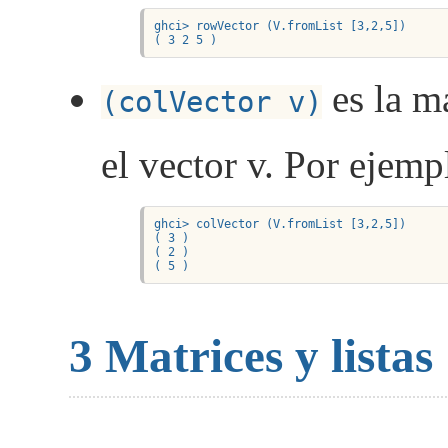
ghci> rowVector (V.fromList [3,2,5])

( 3 2 5 )
es la m
(colVector v)
el vector v. Por ejemp
ghci> colVector (V.fromList [3,2,5])

( 3 )

( 2 )

( 5 )
3
Matrices y listas