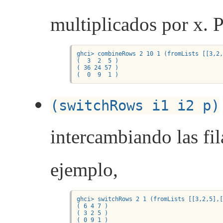
multiplicados por x. 
ghci> combineRows 2 10 1 (fromLists [[3,2,
(  3  2  5 )

( 36 24 57 )

(  0  9  1 )
(switchRows i1 i2 p)
intercambiando las fila
ejemplo,
ghci> switchRows 2 1 (fromLists [[3,2,5],[
( 6 4 7 )

( 3 2 5 )

( 0 9 1 )