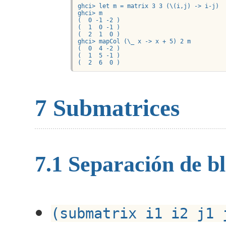
ghci> let m = matrix 3 3 (\(i,j) -> i-j)

ghci> m

(  0 -1 -2 )

(  1  0 -1 )

(  2  1  0 )

ghci> mapCol (\_ x -> x + 5) 2 m

(  0  4 -2 )

(  1  5 -1 )

(  2  6  0 )
7
Submatrices
7.1
Separación de b
(submatrix i1 i2 j1 