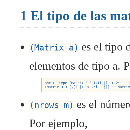
1
El tipo de las ma
es el tipo 
(Matrix a)
elementos de tipo a. 
ghci> :type (matrix 3 3 (\(i,j) -> 2*i - j
(matrix 3 3 (\(i,j) -> 2*i - j)) :: Matri
es el número
(nrows m)
Por ejemplo,