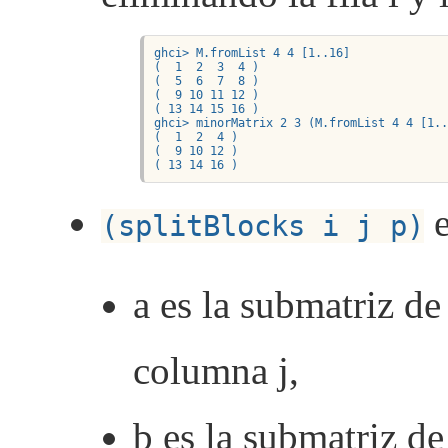
ghci> M.fromList 4 4 [1..16]

(  1  2  3  4 )

(  5  6  7  8 )

(  9 10 11 12 )

( 13 14 15 16 )

ghci> minorMatrix 2 3 (M.fromList 4 4 [1..
(  1  2  4 )

(  9 10 12 )

( 13 14 16 )
e
(splitBlocks i j p)
a es la submatriz de 
columna j,
b es la submatriz de 