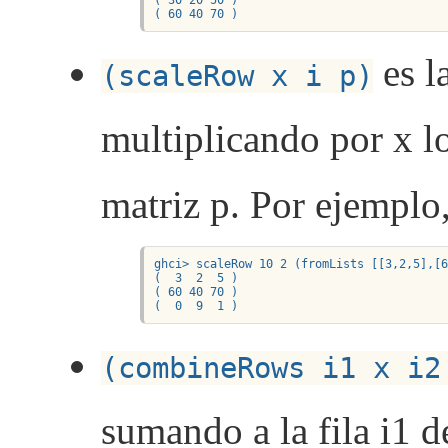
( 60 40 70 )
es l
(scaleRow x i p)
multiplicando por x lo
matriz p. Por ejemplo
ghci> scaleRow 10 2 (fromLists [[3,2,5],[6
(  3  2  5 )

( 60 40 70 )

(  0  9  1 )
(combineRows i1 x i2
sumando a la fila i1 d