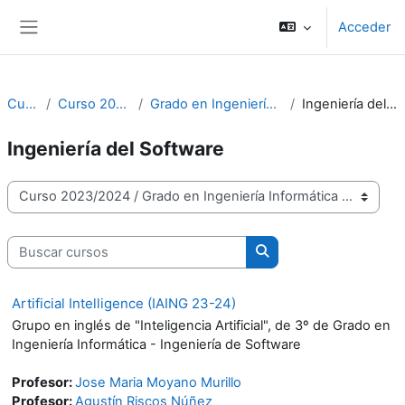
Salta al contenido principal
Acceder
Panel lateral
Cursos
Curso 2023/2024
Grado en Ingeniería Informática
Ingeniería del Software
Ingeniería del Software
Categorías
Buscar cursos
Buscar cursos
Artificial Intelligence (IAING 23-24)
Grupo en inglés de "Inteligencia Artificial", de 3º de Grado en
Ingeniería Informática - Ingeniería de Software
Profesor:
Jose Maria Moyano Murillo
Profesor:
Agustín Riscos Núñez